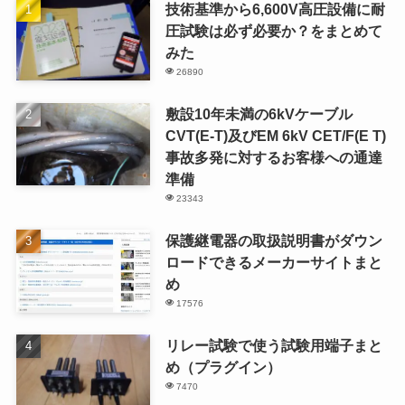
技術基準から6,600V高圧設備に耐
圧試験は必ず必要か？をまとめて
みた
26890
敷設10年未満の6kVケーブル
CVT(E-T)及びEM 6kV CET/F(E T)
事故多発に対するお客様への通達
準備
23343
保護継電器の取扱説明書がダウン
ロードできるメーカーサイトまと
め
17576
リレー試験で使う試験用端子まと
め（プラグイン）
7470