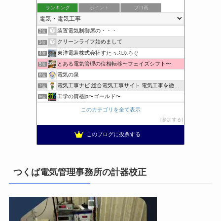
ランキング
ポイント
ブロ画
小さな引越し屋と電気工事屋の奮闘記
1位
装置電気制御屋の・・・
2位
クリーンライフ始めまして
3位
東洋電装株式会社すたっぷぶろぐ
4位
とある電気管理の位相転移〜フェイズシフト〜
5位
電気の泉
6位
電気工事ナビ 総合電気工事サイト 電気工事を徹底解説
7位
工学の資格jp〜ゴールド〜
8位
日置空調 | エアコン取付 鹿児島 | 鹿児島のエアコン工事
9位
このカテゴリを全て表示
まぁ、ちゃんと仕事ができればいいな
10位
参加する
小林消防設備〜経営学修士 全類消防設備士 福岡県豊前市〜
11位
このブログに投票する
太陽光発電で、第二の年金.JP茨城県鹿嶋市赤嶺電研企画ブログ
12位
エンジニアリング日記
13位
私の電気主任技術者実務記事＋電気プチ動画
14位
つくば電気管理事務所の計器校正
★電験三種に合格させてあげる|理論攻略講座
15位