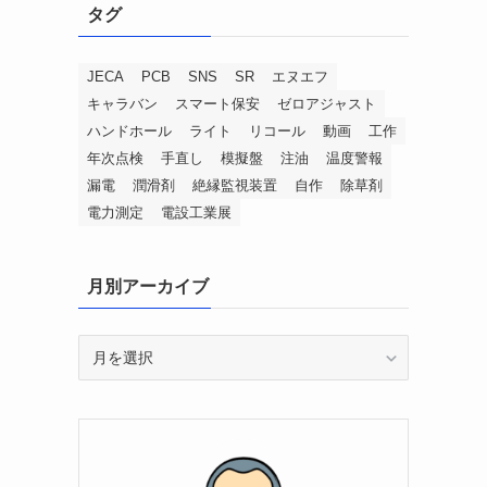
タグ
JECA
PCB
SNS
SR
エヌエフ
キャラバン
スマート保安
ゼロアジャスト
ハンドホール
ライト
リコール
動画
工作
年次点検
手直し
模擬盤
注油
温度警報
漏電
潤滑剤
絶縁監視装置
自作
除草剤
電力測定
電設工業展
月別アーカイブ
月
別
ア
ー
カ
イ