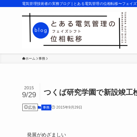
電気管理技術者の実務ブログ | とある電気管理の位相転移〜フェイ
ホーム
事務
2015
つくば研究学園で新設竣工
9/29
広告
2015年9月29日
事務
発展がめざましい