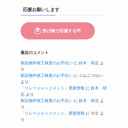
応援お願いします
最近のコメント
新設物件竣工検査のお手伝い
に
鈴木 研志
よ
り
新設物件竣工検査のお手伝い
に
ジムニつらい
より
「リレージャッジメント」更新情報
に
鈴木 研
志
より
新設物件竣工検査のお手伝い
に
鈴木 研志
よ
り
「リレージャッジメント」更新情報
に
ＯＤ
よ
り