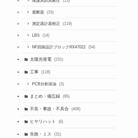
(13)
保護具防具耐圧
(33)
遮断器
(119)
測定器計器校正
(14)
LBS
(54)
NF回路設計ブロックRX47022
太陽光発電
(231)
工事
(118)
(3)
PCB分析採油
まとめ・備忘録
(95)
不良・事故・不具合
(408)
ヒヤリハット
(6)
失敗・ミス
(31)