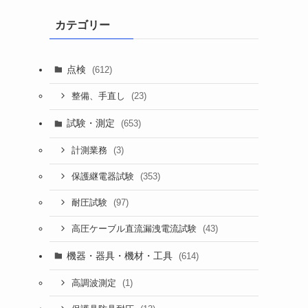
カテゴリー
点検
(612)
(23)
整備、手直し
試験・測定
(653)
(3)
計測業務
(353)
保護継電器試験
(97)
耐圧試験
(43)
高圧ケーブル直流漏洩電流試験
機器・器具・機材・工具
(614)
(1)
高調波測定