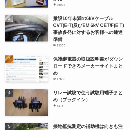
26903
敷設10年未満の6kVケーブル
CVT(E-T)及びEM 6kV CET/F(E T)
事故多発に対するお客様への通達
準備
23355
保護継電器の取扱説明書がダウン
ロードできるメーカーサイトまと
め
17600
リレー試験で使う試験用端子まと
め（プラグイン）
7475
接地抵抗測定の補助極は向きも注