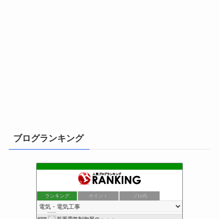
ブログランキング
ランキング
ポイント
ブロ画
小さな引越し屋と電気工事屋の奮闘記
1位
クリーンライフ始めまして
2位
装置電気制御屋の・・・