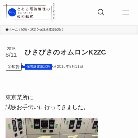
ホーム
試験・測定
保護継電器試験
2015
ひさびさのオムロンK2ZC
8/11
広告
2015年8月11日
保護継電器試験
東京某所に
試験お手伝いに行ってきました。