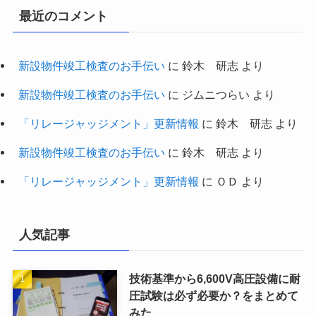
最近のコメント
新設物件竣工検査のお手伝い
に
鈴木 研志
より
新設物件竣工検査のお手伝い
に
ジムニつらい
より
「リレージャッジメント」更新情報
に
鈴木 研志
より
新設物件竣工検査のお手伝い
に
鈴木 研志
より
「リレージャッジメント」更新情報
に
ＯＤ
より
人気記事
技術基準から6,600V高圧設備に耐
圧試験は必ず必要か？をまとめて
みた