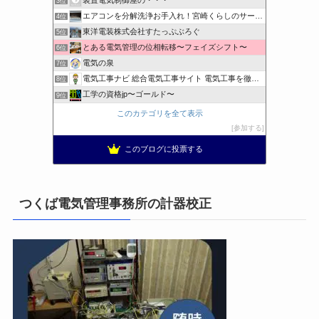
3位
エアコンを分解洗浄お手入れ！宮崎くらしのサービス
4位
東洋電装株式会社すたっぷぶろぐ
5位
とある電気管理の位相転移〜フェイズシフト〜
6位
電気の泉
7位
電気工事ナビ 総合電気工事サイト 電気工事を徹底解説
8位
工学の資格jp〜ゴールド〜
9位
日置空調 | エアコン取付 鹿児島 | 鹿児島のエアコン工事
10位
このカテゴリを全て表示
まぁ、ちゃんと仕事ができればいいな
11位
参加する
小林消防設備〜経営学修士 全類消防設備士 福岡県豊前市〜
12位
このブログに投票する
太陽光発電で、第二の年金.JP茨城県鹿嶋市赤嶺電研企画ブログ
13位
エンジニアリング日記
14位
私の電気主任技術者実務記事＋電気プチ動画
15位
つくば電気管理事務所の計器校正