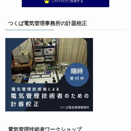
このブログに投票する
太陽光発電で、第二の年金.JP茨城県鹿嶋市赤嶺電研企画ブログ
13位
エンジニアリング日記
14位
私の電気主任技術者実務記事＋電気プチ動画
15位
つくば電気管理事務所の計器校正
電気管理技術者ワークショップ