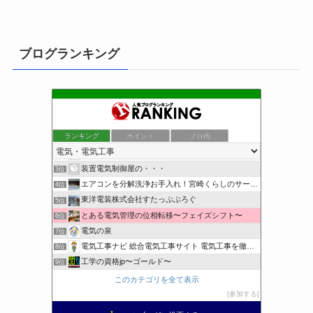
ブログランキング
ランキング
ポイント
ブロ画
小さな引越し屋と電気工事屋の奮闘記
1位
クリーンライフ始めまして
2位
装置電気制御屋の・・・
3位
エアコンを分解洗浄お手入れ！宮崎くらしのサービス
4位
東洋電装株式会社すたっぷぶろぐ
5位
とある電気管理の位相転移〜フェイズシフト〜
6位
電気の泉
7位
電気工事ナビ 総合電気工事サイト 電気工事を徹底解説
8位
工学の資格jp〜ゴールド〜
9位
日置空調 | エアコン取付 鹿児島 | 鹿児島のエアコン工事
10位
このカテゴリを全て表示
まぁ、ちゃんと仕事ができればいいな
11位
参加する
小林消防設備〜経営学修士 全類消防設備士 福岡県豊前市〜
12位