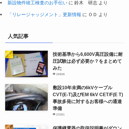
新設物件竣工検査のお手伝い
に
鈴木 研志
より
「リレージャッジメント」更新情報
に
ＯＤ
より
人気記事
技術基準から6,600V高圧設備に耐
圧試験は必ず必要か？をまとめて
みた
26906
敷設10年未満の6kVケーブル
CVT(E-T)及びEM 6kV CET/F(E T)
事故多発に対するお客様への通達
準備
23361
保護継電器の取扱説明書がダウン