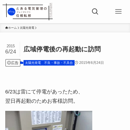
ホーム
太陽光発電
2015
広域停電後の再起動に訪問
6/24
広告
2015年6月24日
太陽光発電
不良・事故・不具合
6/23は雷にて停電があったため、
翌日再起動のためお客様訪問。