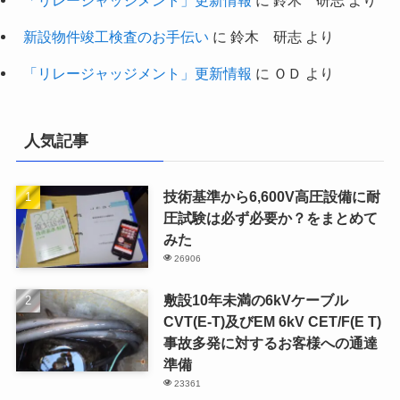
「リレージャッジメント」更新情報
に
鈴木 研志
より
新設物件竣工検査のお手伝い
に
鈴木 研志
より
「リレージャッジメント」更新情報
に
ＯＤ
より
人気記事
技術基準から6,600V高圧設備に耐
圧試験は必ず必要か？をまとめて
みた
26906
敷設10年未満の6kVケーブル
CVT(E-T)及びEM 6kV CET/F(E T)
事故多発に対するお客様への通達
準備
23361