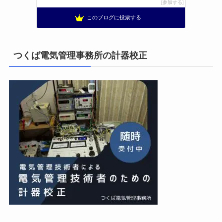
まぁ、ちゃんと仕事ができればいいな
11位
参加する
小林消防設備〜経営学修士 全類消防設備士 福岡県豊前市〜
12位
このブログに投票する
太陽光発電で、第二の年金.JP茨城県鹿嶋市赤嶺電研企画ブログ
13位
エンジニアリング日記
14位
私の電気主任技術者実務記事＋電気プチ動画
15位
つくば電気管理事務所の計器校正