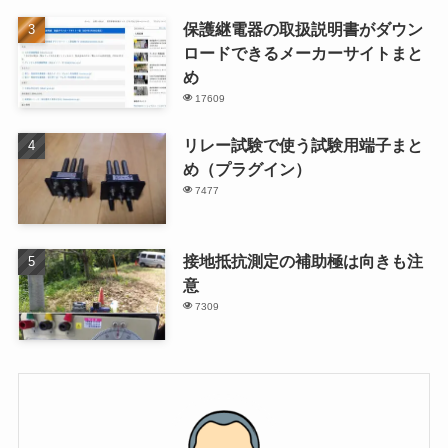
保護継電器の取扱説明書がダウン
ロードできるメーカーサイトまと
め
17609
リレー試験で使う試験用端子まと
め（プラグイン）
7477
接地抵抗測定の補助極は向きも注
意
7309