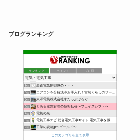
ブログランキング
ランキング
ポイント
ブロ画
小さな引越し屋と電気工事屋の奮闘記
1位
クリーンライフ始めまして
2位
装置電気制御屋の・・・
3位
エアコンを分解洗浄お手入れ！宮崎くらしのサービス
4位
東洋電装株式会社すたっぷぶろぐ
5位
とある電気管理の位相転移〜フェイズシフト〜
6位
電気の泉
7位
電気工事ナビ 総合電気工事サイト 電気工事を徹底解説
8位
工学の資格jp〜ゴールド〜
9位
日置空調 | エアコン取付 鹿児島 | 鹿児島のエアコン工事
10位
このカテゴリを全て表示