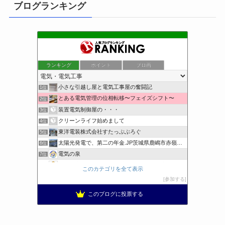
ブログランキング
ランキング
ポイント
ブロ画
小さな引越し屋と電気工事屋の奮闘記
1位
とある電気管理の位相転移〜フェイズシフト〜
2位
装置電気制御屋の・・・
3位
クリーンライフ始めまして
4位
東洋電装株式会社すたっぷぶろぐ
5位
太陽光発電で、第二の年金.JP茨城県鹿嶋市赤嶺電研企画ブログ
6位
電気の泉
7位
電気工事ナビ 総合電気工事サイト 電気工事を徹底解説
8位
このカテゴリを全て表示
工学の資格jp〜ゴールド〜
9位
参加する
日置空調 | エアコン取付 鹿児島 | 鹿児島のエアコン工事
10位
このブログに投票する
まぁ、ちゃんと仕事ができればいいな
11位
小林消防設備〜経営学修士 全類消防設備士 福岡県豊前市〜
12位
エンジニアリング日記
13位