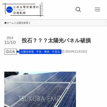
ホーム
太陽光発電
2014
投石？？？太陽光パネル破損
11/10
広告
2014年11月10日
太陽光発電
不良・事故・不具合