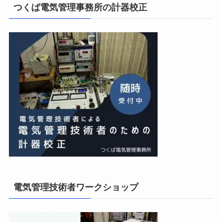
つくば電気管理事務所の計器校正
私の電気主任技術者実務記事＋電気プチ動画
14位
橋口電工スタッフブログ
15位
電気管理技術者ワークショップ