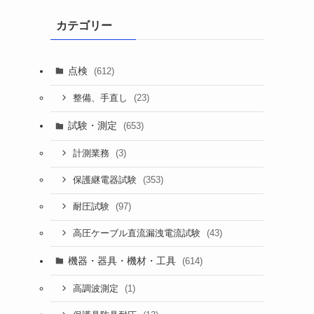
カテゴリー
点検
(612)
(23)
整備、手直し
試験・測定
(653)
(3)
計測業務
(353)
保護継電器試験
(97)
耐圧試験
(43)
高圧ケーブル直流漏洩電流試験
機器・器具・機材・工具
(614)
(1)
高調波測定