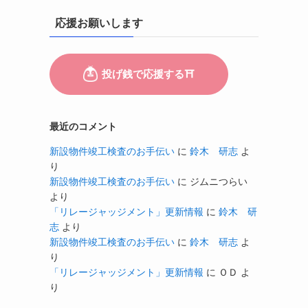
応援お願いします
最近のコメント
新設物件竣工検査のお手伝い
に
鈴木 研志
よ
り
新設物件竣工検査のお手伝い
に
ジムニつらい
より
「リレージャッジメント」更新情報
に
鈴木 研
志
より
新設物件竣工検査のお手伝い
に
鈴木 研志
よ
り
「リレージャッジメント」更新情報
に
ＯＤ
よ
り