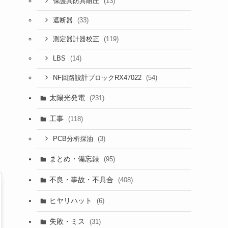
(13)
保護具防具耐圧
(33)
遮断器
(119)
測定器計器校正
(14)
LBS
(54)
NF回路設計ブロックRX47022
太陽光発電
(231)
工事
(118)
(3)
PCB分析採油
まとめ・備忘録
(95)
不良・事故・不具合
(408)
ヒヤリハット
(6)
失敗・ミス
(31)