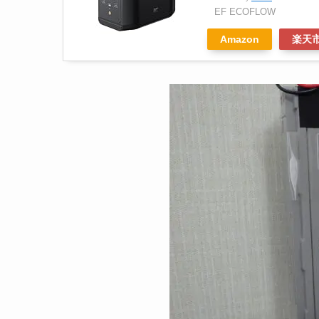
EF ECOFLOW
Amazon
楽天