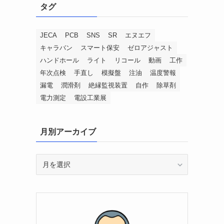
タグ
JECA
PCB
SNS
SR
エヌエフ
キャラバン
スマート保安
ゼロアジャスト
ハンドホール
ライト
リコール
動画
工作
年次点検
手直し
模擬盤
注油
温度警報
漏電
潤滑剤
絶縁監視装置
自作
除草剤
電力測定
電設工業展
月別アーカイブ
月
別
ア
ー
カ
イ