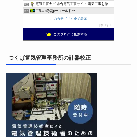
電気工事ナビ 総合電気工事サイト 電気工事を徹底解説
8位
工学の資格jp〜ゴールド〜
9位
日置空調 | エアコン取付 鹿児島 | 鹿児島のエアコン工事
10位
このカテゴリを全て表示
まぁ、ちゃんと仕事ができればいいな
11位
参加する
小林消防設備〜経営学修士 全類消防設備士 福岡県豊前市〜
12位
このブログに投票する
太陽光発電で、第二の年金.JP茨城県鹿嶋市赤嶺電研企画ブログ
13位
エンジニアリング日記
14位
私の電気主任技術者実務記事＋電気プチ動画
15位
つくば電気管理事務所の計器校正