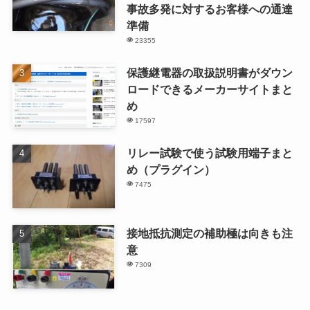
事故多発に対するお客様への通達
準備
23355
保護継電器の取扱説明書がダウン
ロードできるメーカーサイトまと
め
17597
リレー試験で使う試験用端子まと
め（プラグイン）
7475
接地抵抗測定の補助極は向きも注
意
7309