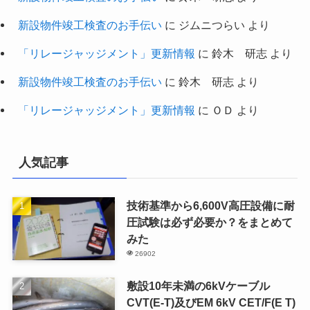
新設物件竣工検査のお手伝い
に
ジムニつらい
より
「リレージャッジメント」更新情報
に
鈴木 研志
より
新設物件竣工検査のお手伝い
に
鈴木 研志
より
「リレージャッジメント」更新情報
に
ＯＤ
より
人気記事
技術基準から6,600V高圧設備に耐
圧試験は必ず必要か？をまとめて
みた
26902
敷設10年未満の6kVケーブル
CVT(E-T)及びEM 6kV CET/F(E T)