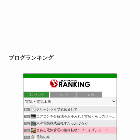
ブログランキング
ランキング
ポイント
ブロ画
小さな引越し屋と電気工事屋の奮闘記
1位
装置電気制御屋の・・・
2位
クリーンライフ始めまして
3位
エアコンを分解洗浄お手入れ！宮崎くらしのサービス
4位
東洋電装株式会社すたっぷぶろぐ
5位
とある電気管理の位相転移〜フェイズシフト〜
6位
電気の泉
7位