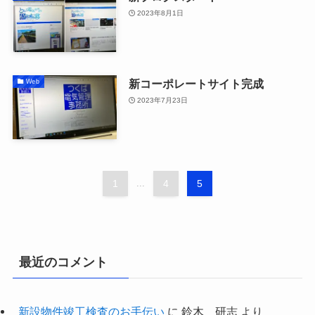
2023年8月1日
新コーポレートサイト完成
Web
2023年7月23日
1
...
4
5
最近のコメント
新設物件竣工検査のお手伝い
に
鈴木 研志
より