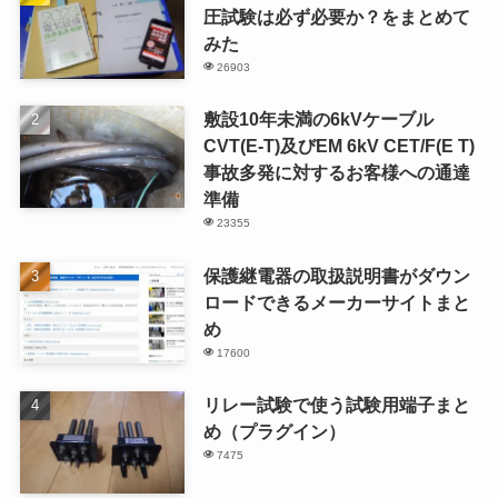
圧試験は必ず必要か？をまとめて
みた
26903
敷設10年未満の6kVケーブル
CVT(E-T)及びEM 6kV CET/F(E T)
事故多発に対するお客様への通達
準備
23355
保護継電器の取扱説明書がダウン
ロードできるメーカーサイトまと
め
17600
リレー試験で使う試験用端子まと
め（プラグイン）
7475