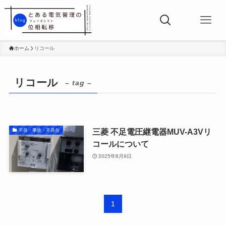
ホーム
リコール
リコール
– tag –
三菱 不足電圧継電器MUV-A3Vリ
不良・事故・不具合
コールについて
2025年8月9日
1