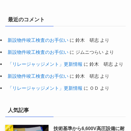
最近のコメント
新設物件竣工検査のお手伝い
に
鈴木 研志
より
新設物件竣工検査のお手伝い
に
ジムニつらい
より
「リレージャッジメント」更新情報
に
鈴木 研志
より
新設物件竣工検査のお手伝い
に
鈴木 研志
より
「リレージャッジメント」更新情報
に
ＯＤ
より
人気記事
技術基準から6,600V高圧設備に耐